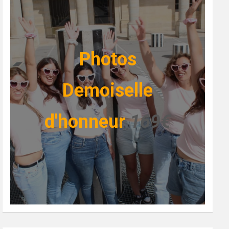
Photos
Demoiselle
d'honneur
169€