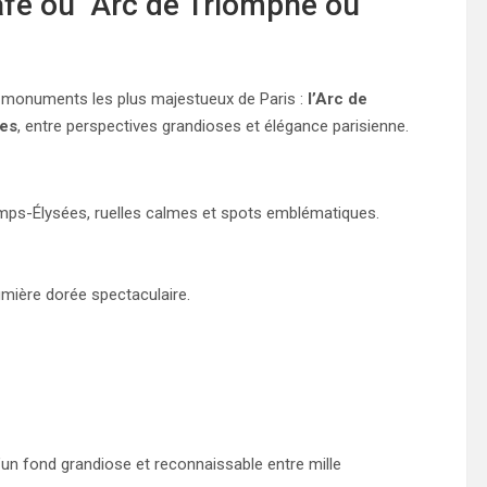
fé ou Arc de Triomphe ou
s monuments les plus majestueux de Paris :
l’Arc de
es
, entre perspectives grandioses et élégance parisienne.
amps-Élysées, ruelles calmes et spots emblématiques.
umière dorée spectaculaire.
’un fond grandiose et reconnaissable entre mille