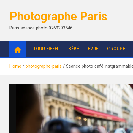
Skip
to
Photographe Paris
content
Paris séance photo 0769293546
TOUR EIFFEL
BÉBÉ
EVJF
GROUPE
Home
photographe-paris
Séance photo café instgrammabl