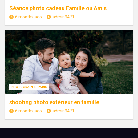
Séance photo cadeau Famille ou Amis
6 months ago
admin9471
PHOTOGRAPHE-PARIS
shooting photo extérieur en famille
6 months ago
admin9471